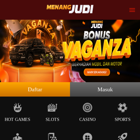
Daftar
Masuk
HOT GAMES
SLOTS
CASINO
SPORTS